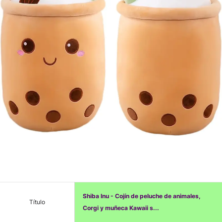
Shiba Inu - Cojín de peluche de animales,
Título
Corgi y muñeca Kawaii s...