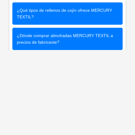
¿Qué tipos de rellenos de cojín ofrece MERCURY
TEXTIL?
¿Dónde comprar almohadas MERCURY TEXTIL a
precios de fabricante?
Ver más OFERTAS en Amazon
LEGAL
CONTACTO
Declaración de privacidad
Descargo de responsabilidad
PAGO SEGURO A TRAVÉS DE AMAZON