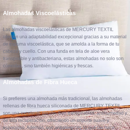
Almohadas Viscoelásticas
Las almohadas viscoelásticas de MERCURY TEXTIL
ofrecen una adaptabilidad excepcional gracias a su material
de espuma viscoelástica, que se amolda a la forma de tu
cabeza y cuello. Con una funda en tela de aloe vera
transpirable y antibacteriana, estas almohadas no solo son
cómodas, sino también higiénicas y frescas.
Almohadas de Fibra Hueca
Si prefieres una almohada más tradicional, las almohadas
rellenas de fibra hueca siliconada de MERCURY TEXTIL
son una excelente opción. Son transpirables, antihumedad y
de alta recuperación, ofreciendo un soporte suave y
esponjoso. Además, son antialérgicas, lo que las hace