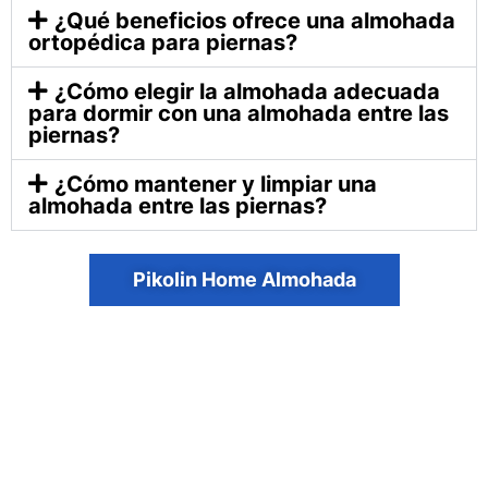
¿Qué beneficios ofrece una almohada
ortopédica para piernas?
¿Cómo elegir la almohada adecuada
para dormir con una almohada entre las
piernas?
¿Cómo mantener y limpiar una
almohada entre las piernas?
Pikolin Home Almohada
LEGAL
CONTACTO
Declaración de privacidad
Descargo de responsabilidad
PAGO SEGURO A TRAVÉS DE AMAZON