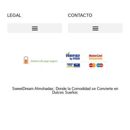
LEGAL
CONTACTO
Declaración de privacidad
Descargo de responsabilidad
PAGO SEGURO A TRAVÉS DE AMAZON
SweetDream Almohadas: Donde la Comodidad se Convierte en
Dulces Sueños