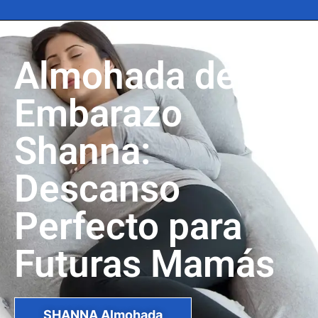
Almohada de
Embarazo
Shanna:
Descanso
Perfecto para
Futuras Mamás
SHANNA Almohada