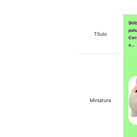
Shib
pel
Título
Cor
s...
Miniatura