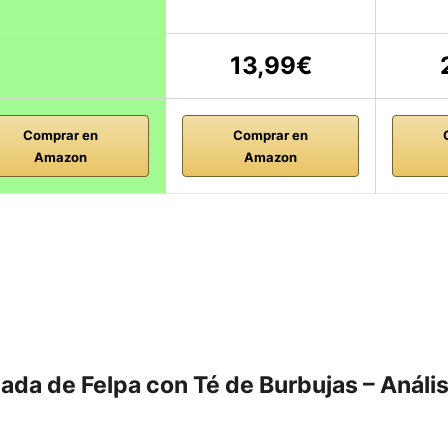
13,99€
Comprar en
Comprar en
Amazon
Amazon
a de Felpa con Té de Burbujas – Anális