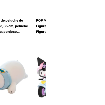
 de peluche de
POP MART Sanrio Action
r, 35 cm, peluche
Figures (Toy Figures, Toy
esponjoso...
Figures, for Chi...