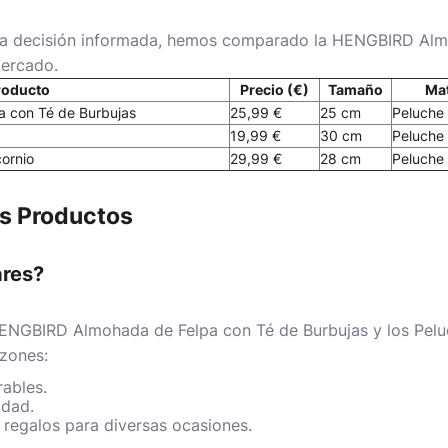
na decisión informada, hemos comparado la HENGBIRD Alm
mercado.
roducto
Precio (€)
Tamaño
Mat
 con Té de Burbujas
25,99 €
25 cm
Peluche
19,99 €
30 cm
Peluche
ornio
29,99 €
28 cm
Peluche
os Productos
ares?
ENGBIRD Almohada de Felpa con Té de Burbujas y los
Pelu
azones:
ables.
idad.
regalos para diversas ocasiones.