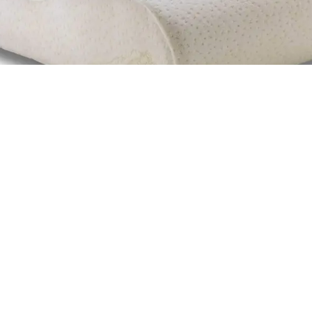
ALMOHADAS ANTIRRONQUIDOS
TEMPUR Almohada Cervical de Viaje –
Ergonómica, Firme, con Bolsa – Beige, 25
x 31 cm
julio 7, 2024 | by admin
LEGAL
CONTACTO