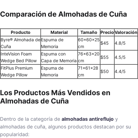
Comparación de Almohadas de Cuña
Producto
Material
Tamaño
Precio
Valoración
Byre® Almohada de
Espuma de
60x60x25
$45
4.8/5
Cuña
Memoria
cm
InteVision Foam
Espuma con
76x63x20
$55
4.5/5
Wedge Bed Pillow
Capa de Memoria
cm
FitPlus Premium
Espuma de
71x61x28
$50
4.4/5
Wedge Pillow
Memoria
cm
Los Productos Más Vendidos en
Almohadas de Cuña
Dentro de la categoría de
almohadas antireflujo
y
almohadas de cuña, algunos productos destacan por su
popularidad: