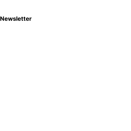
Newsletter
Subscribe to stay up-to-date with my latest creative
projects, insights, and tips.
Email
I consent to use of my email address for the purpose of
receiving newsletters as described in