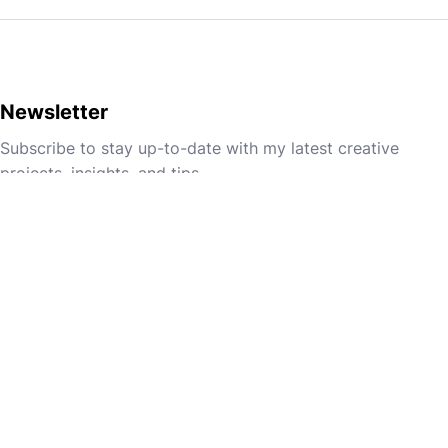
Newsletter
Subscribe to stay up-to-date with my latest creative
projects, insights, and tips.
Email
I consent to use of my email address for the purpose of
receiving newsletters as described in