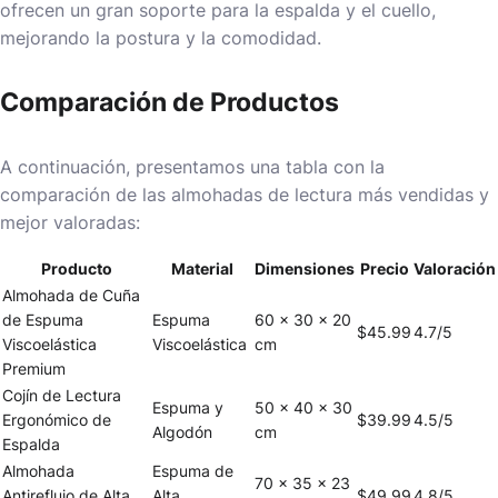
ofrecen un gran soporte para la espalda y el cuello,
mejorando la postura y la comodidad.
Comparación de Productos
A continuación, presentamos una tabla con la
comparación de las almohadas de lectura más vendidas y
mejor valoradas:
Producto
Material
Dimensiones
Precio
Valoración
Almohada de Cuña
de Espuma
Espuma
60 x 30 x 20
$45.99
4.7/5
Viscoelástica
Viscoelástica
cm
Premium
Cojín de Lectura
Espuma y
50 x 40 x 30
Ergonómico de
$39.99
4.5/5
Algodón
cm
Espalda
Almohada
Espuma de
70 x 35 x 23
Antireflujo de Alta
Alta
$49.99
4.8/5