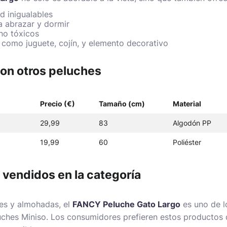
 inigualables
 abrazar y dormir
no tóxicos
a como juguete, cojín, y elemento decorativo
on otros peluches
Precio (€)
Tamaño (cm)
Material
29,99
83
Algodón PP
19,99
60
Poliéster
 vendidos en la categoría
hes y almohadas, el
FANCY Peluche Gato Largo
es uno de l
uches Miniso
. Los consumidores prefieren estos productos 