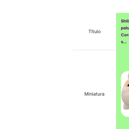
Shib
pel
Título
Cor
s...
Miniatura