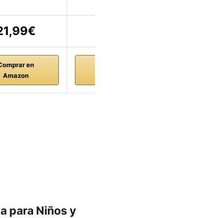
21,99€
10
Comprar en
Comprar en
Comp
Amazon
Amazon
Am
a para Niños y