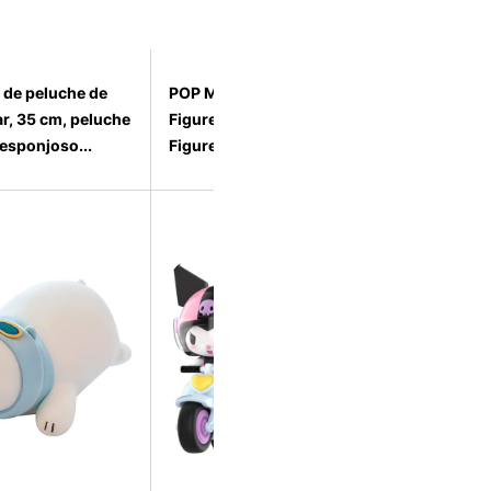
 de peluche de
POP MART Sanrio Action
r, 35 cm, peluche
Figures (Toy Figures, Toy
esponjoso...
Figures, for Chi...