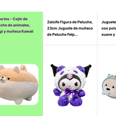
a Inu - Cojín de
Zaloife Figura de Peluche,
Juguete
uche de animales,
23cm Juguete de muñeco
oso pola
gi y muñeca Kawaii
de Peluche Felp...
suave y 