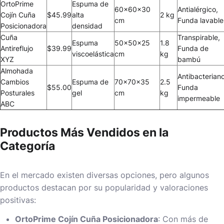
OrtoPrime
Espuma de
60x60x30
Antialérgico,
Cojín Cuña
$45.99
alta
2 kg
cm
Funda lavable
Posicionadora
densidad
Cuña
Transpirable,
Espuma
50x50x25
1.8
Antireflujo
$39.99
Funda de
viscoelástica
cm
kg
XYZ
bambú
Almohada
Antibacteriano
Cambios
Espuma de
70x70x35
2.5
$55.00
Funda
Posturales
gel
cm
kg
impermeable
ABC
Productos Más Vendidos en la
Categoría
En el mercado existen diversas opciones, pero algunos
productos destacan por su popularidad y valoraciones
positivas:
OrtoPrime Cojín Cuña Posicionadora
: Con más de