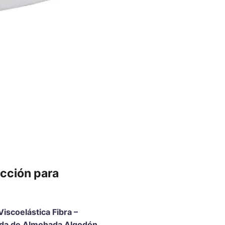
ección para
iscoelástica Fibra –
unda de Almohada Algodón