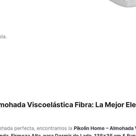
la.
mohada Viscoelástica Fibra: La Mejor El
ohada perfecta, encontramos la
Pikolin Home – Almohada V
unda, Firmeza Alta, para Dormir de Lado, 135×35 cm & F