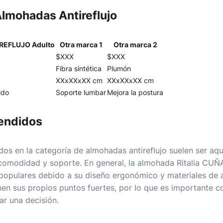
lmohadas Antireflujo
IREFLUJO Adulto
Otra marca 1
Otra marca 2
$XXX
$XXX
Fibra sintética
Plumón
XXxXXxXX cm
XXxXXxXX cm
cido
Soporte lumbar
Mejora la postura
endidos
os en la categoría de almohadas antireflujo suelen ser aqu
e comodidad y soporte. En general, la almohada Ritalia C
populares debido a su diseño ergonómico y materiales de a
nen sus propios puntos fuertes, por lo que es importante c
ar una decisión.