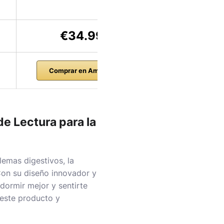
€34.99
15,9
Comprar en Amazon
Comprar en 
 Lectura para la
lemas digestivos, la
Con su diseño innovador y
dormir mejor y sentirte
 este producto y