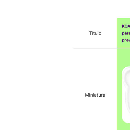
KOA
Título
par
prev
Miniatura