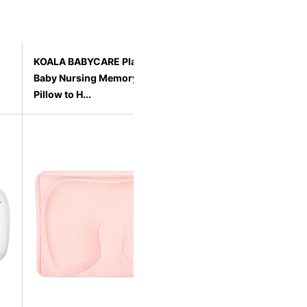
KOALA BABYCARE Plagiocephaly
ATSGJLZN Almohada
Baby Nursing Memory Foam
100% Espuma Visco
Pillow to H...
Almohada ...