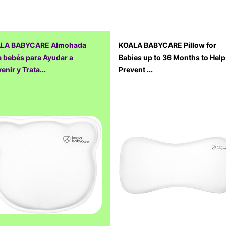
LA BABYCARE Almohada
KOALA BABYCARE Pillow for
a bebés para Ayudar a
Babies up to 36 Months to Help
enir y Trata...
Prevent ...